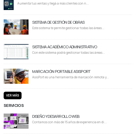
Aumentá tus ventas y llegá a más clientes con n...
SISTEMA DE GESTIÓN DE OBRAS
Este sistema te permite gestionar todas las áreas...
SISTEMA ACADÉMICO ADMINISTRATIVO
Con este sistema podrá gestionar todas las áreas...
MARCACIÓN PORTABLE ASISPORT
AsisPort es una herramienta de marcación remota y...
VER MÁS
SERVICIOS
DISEÑO Y DESARROLLO WEB
Contamos con más de 15 años de experiencia en di...