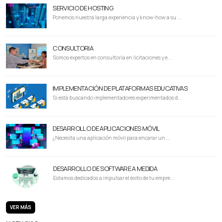
SERVICIO DE HOSTING
Ponemos nuestra larga experiencia y know-how a su ...
CONSULTORIA
Somos expertos en consultoría en licitaciones y e...
IMPLEMENTACIÓN DE PLATAFORMAS EDUCATIVAS
Si está buscando implementadores experimentados d...
DESARROLLO DE APLICACIONES MÓVIL
¿Necesita una aplicación móvil para encarar un ...
DESARROLLO DE SOFTWARE A MEDIDA
Estamos dedicados a impulsar el éxito de tu empre...
VER MÁS