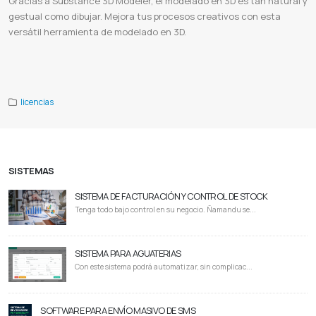
Gracias a Substance 3D Modeler, el modelado en 3D es tan natural y
gestual como dibujar. Mejora tus procesos creativos con esta
versátil herramienta de modelado en 3D.
Adobe Substance 3D Modeler
Substance 3D Modeler paraguay
Licencia de Substance 3D Modeler
Modelado 3D
Creación de Contenido 3D
Modelado de Personajes
licencias
SISTEMAS
SISTEMA DE FACTURACIÓN Y CONTROL DE STOCK
Tenga todo bajo control en su negocio. Ñamandu se...
SISTEMA PARA AGUATERIAS
Con este sistema podrá automatizar, sin complicac...
SOFTWARE PARA ENVÍO MASIVO DE SMS