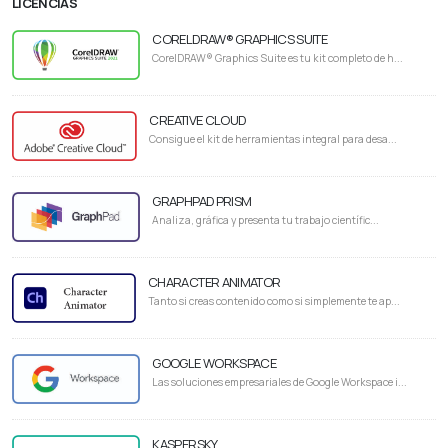
LICENCIAS
CORELDRAW® GRAPHICS SUITE
CorelDRAW® Graphics Suite es tu kit completo de h...
CREATIVE CLOUD
Consigue el kit de herramientas integral para desa...
GRAPHPAD PRISM
Analiza, gráfica y presenta tu trabajo científic...
CHARACTER ANIMATOR
Tanto si creas contenido como si simplemente te ap...
GOOGLE WORKSPACE
Las soluciones empresariales de Google Workspace i...
KASPERSKY