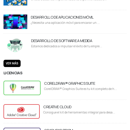
DESARROLLO DE APLICACIONES MÓVIL
¿Necesita una aplicación móvil para encarar un ...
DESARROLLO DE SOFTWARE A MEDIDA
Estamos dedicados a impulsar el éxito de tu empre...
VER MÁS
LICENCIAS
CORELDRAW® GRAPHICS SUITE
CorelDRAW® Graphics Suite es tu kit completo de h...
CREATIVE CLOUD
Consigue el kit de herramientas integral para desa...