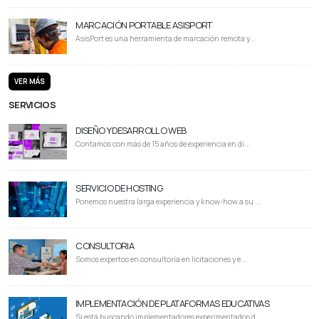
MARCACIÓN PORTABLE ASISPORT
AsisPort es una herramienta de marcación remota y...
VER MÁS
SERVICIOS
DISEÑO Y DESARROLLO WEB
Contamos con más de 15 años de experiencia en di...
SERVICIO DE HOSTING
Ponemos nuestra larga experiencia y know-how a su ...
CONSULTORIA
Somos expertos en consultoría en licitaciones y e...
IMPLEMENTACIÓN DE PLATAFORMAS EDUCATIVAS
Si está buscando implementadores experimentados d...