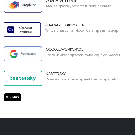
GRAPHPAD PRISM
Analiza, gráfica y presenta tu trabajo científic...
CHARACTER ANIMATOR
Tanto si creas contenido como si simplemente te ap...
GOOGLE WORKSPACE
Las soluciones empresariales de Google Workspace i...
KASPERSKY
Ciberseguridad que siempre está un paso por delan...
VER MÁS