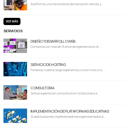
AsisPort es una herramienta de marcación remota y...
VER MÁS
SERVICIOS
DISEÑO Y DESARROLLO WEB
Contamos con más de 15 años de experiencia en di...
SERVICIO DE HOSTING
Ponemos nuestra larga experiencia y know-how a su ...
CONSULTORIA
Somos expertos en consultoría en licitaciones y e...
IMPLEMENTACIÓN DE PLATAFORMAS EDUCATIVAS
Si está buscando implementadores experimentados d...