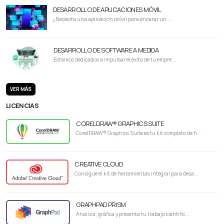
DESARROLLO DE APLICACIONES MÓVIL
¿Necesita una aplicación móvil para encarar un ...
DESARROLLO DE SOFTWARE A MEDIDA
Estamos dedicados a impulsar el éxito de tu empre...
VER MÁS
LICENCIAS
CORELDRAW® GRAPHICS SUITE
CorelDRAW® Graphics Suite es tu kit completo de h...
CREATIVE CLOUD
Consigue el kit de herramientas integral para desa...
GRAPHPAD PRISM
Analiza, gráfica y presenta tu trabajo científic...