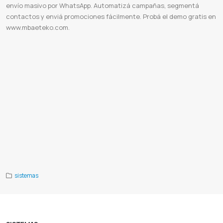
envío masivo por WhatsApp. Automatizá campañas, segmentá
contactos y enviá promociones fácilmente. Probá el demo gratis en
www.mbaeteko.com.
Envio sms
Envio masivo sms
Alertas mensaje de texto
Como enviar sms desde la pc
Ofrecer productos por sms
Enviar alertas sms
Programar envios de sms
Servidor sms
Servidor smtp
Marketing paraguay
Consultoras de
marketing en paraguay
Envio masivo whatsapp
Sistema de envío masivo por WhatsApp
Software envío masivo
WhatsApp
Vender más por WhatsApp
Marketing digital WhatsApp
Campañas de WhatsApp
Automatización de
mensajes
Aumentar ventas online
Promociones WhatsApp
Herramientas de marketing
Mbaeteko
Enviar mensajes
masivos por WhatsApp gratis
Enviar mensajes masivos por WhatsApp desde Excel gratis
Extensiones para enviar
WhatsApp masivos gratis
App para enviar mensajes masivos por WhatsApp
Enviar mensajes masivos por WhatsApp
Business
Programa para enviar WhatsApp masivos gratis desde PC
Como enviar mensajes masivos por WhatsApp
Business gratis
Como enviar mensajes masivos por WhatsApp web
API WhatsApp
Integración WhatsApp
Envío
mensajes WhatsApp
WhatsApp para desarrolladores
Automatización WhatsApp
Notificaciones WhatsApp
Alertas
WhatsApp
Facturación WhatsApp
Manual API WhatsApp
Programadores WhatsApp
Sistemas integrados WhatsApp
sistemas