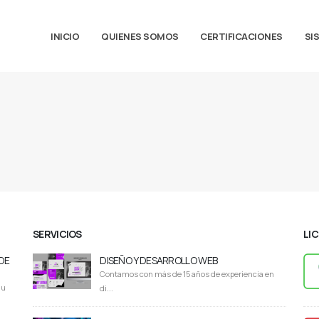
INICIO
QUIENES SOMOS
CERTIFICACIONES
SI
SERVICIOS
LI
DE
DISEÑO Y DESARROLLO WEB
Contamos con más de 15 años de experiencia en
du
di...