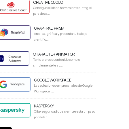
CREATIVE CLOUD
Consigue el kit de herramientas integral
para desa...
GRAPHPAD PRISM
Analiza, gráfica y presenta tu trabajo
científic...
CHARACTER ANIMATOR
Tanto si creas contenido como si
simplemente te ap...
GOOGLE WORKSPACE
Las soluciones empresariales de Google
Workspace i...
KASPERSKY
Ciberseguridad que siempre está un paso
por delan...