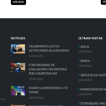
VE
VER MÁS
NOTICIAS
ÚLTIMAS VISITAS
CELEBRAMOS LAS 100
AVEVA
LICITACIONES ADJUDICADAS
LICENCIAS
14/08/2023
PANDA
FORO REGIONAL DE
LICENCIAS
EVALUACIÓN CON ENFOQUE
POR COMPETENCIAS
SERVICIO DE HOST
12/05/2023
SERVICIOS
DAMOS LA BIENVENIDA A TD
RHINOCEROS BY 
SYNNE
LICENCIAS
08/05/2023
n un
STORYBOARD PRO