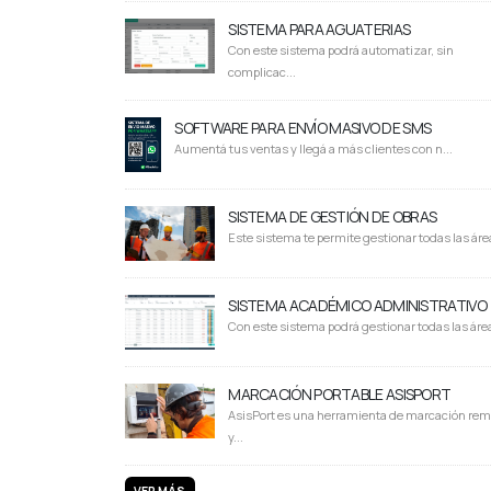
SISTEMA PARA AGUATERIAS
Con este sistema podrá automatizar, sin
complicac...
SOFTWARE PARA ENVÍO MASIVO DE SMS
Aumentá tus ventas y llegá a más clientes con n...
SISTEMA DE GESTIÓN DE OBRAS
Este sistema te permite gestionar todas las área
SISTEMA ACADÉMICO ADMINISTRATIVO
Con este sistema podrá gestionar todas las área
MARCACIÓN PORTABLE ASISPORT
AsisPort es una herramienta de marcación rem
y...