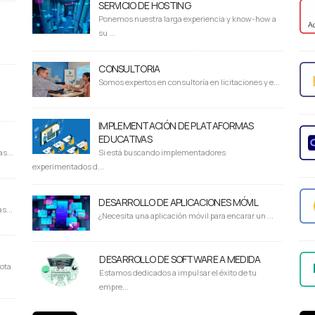
SERVICIO DE HOSTING
Ponemos nuestra larga experiencia y know-how a
su ...
CONSULTORIA
Somos expertos en consultoría en licitaciones y e...
IMPLEMENTACIÓN DE PLATAFORMAS
EDUCATIVAS
s...
Si está buscando implementadores
experimentados d...
DESARROLLO DE APLICACIONES MÓVIL
s...
¿Necesita una aplicación móvil para encarar un ...
DESARROLLO DE SOFTWARE A MEDIDA
ota
Estamos dedicados a impulsar el éxito de tu
empre...