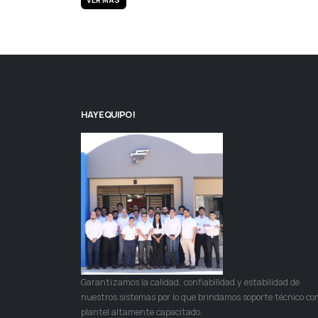
VER MÁS
HAY EQUIPO!
Garantizamos la calidad, confiabilidad y estabilidad de
nuestros sistemas por lo que brindamos soporte técnico co
plantel altamente capacitado.