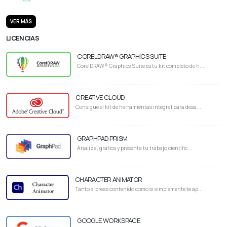
VER MÁS
LICENCIAS
CORELDRAW® GRAPHICS SUITE
CorelDRAW® Graphics Suite es tu kit completo de h...
CREATIVE CLOUD
Consigue el kit de herramientas integral para desa...
GRAPHPAD PRISM
Analiza, gráfica y presenta tu trabajo científic...
CHARACTER ANIMATOR
Tanto si creas contenido como si simplemente te ap...
GOOGLE WORKSPACE