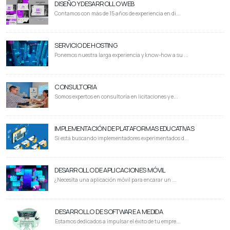
DISEÑO Y DESARROLLO WEB
Contamos con más de 15 años de experiencia en di...
SERVICIO DE HOSTING
Ponemos nuestra larga experiencia y know-how a su ...
CONSULTORIA
Somos expertos en consultoría en licitaciones y e...
IMPLEMENTACIÓN DE PLATAFORMAS EDUCATIVAS
Si está buscando implementadores experimentados d...
DESARROLLO DE APLICACIONES MÓVIL
¿Necesita una aplicación móvil para encarar un ...
DESARROLLO DE SOFTWARE A MEDIDA
Estamos dedicados a impulsar el éxito de tu empre...