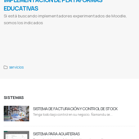
EDUCATIVAS
Si está buscando implementadores experimentados de Moodle,
somos los indicados
Consultoría elearning
Experto en moodle
Classroom experto
Plataforma virtual
Aula virtual
Educación a distancia
Eduación virtual
Clases en linea
Clases Moodle
Clases classroom
Clases con videoconferencias
Clases con zoom
Clases con google meet
Educación a distancia moodle
Distance education platform
Elearning
Webinar
Blended
learning
B-learning
The flex education model
Google meet
Clases semipresenciales
Videoconferencias
servicios
SISTEMAS
SISTEMA DE FACTURACIÓN Y CONTROL DE STOCK
Tenga todo bajo control en su negocio. Ñamandu se...
SISTEMA PARA AGUATERIAS