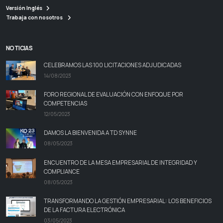
Versión Inglés
Trabaja con nosotros
NOTICIAS
CELEBRAMOS LAS 100 LICITACIONES ADJUDICADAS
14/08/2023
FORO REGIONAL DE EVALUACIÓN CON ENFOQUE POR
COMPETENCIAS
12/05/2023
DAMOS LA BIENVENIDA A TD SYNNE
08/05/2023
ENCUENTRO DE LA MESA EMPRESARIAL DE INTEGRIDAD Y
COMPLIANCE
08/05/2023
TRANSFORMANDO LA GESTIÓN EMPRESARIAL: LOS BENEFICIOS
DE LA FACTURA ELECTRÓNICA
03/05/2023