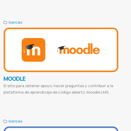
Descargar anydesk
Download anydesk
Anydesk online
Anydesk windows
Anydesk app
Como usar anydesk
Anydesk
mac
Anydesk free
Proveedor de anydesk
Anydesk paraguay
licencias
MOODLE
El sitio para obtener apoyo, hacer preguntas y contribuir a la
plataforma de aprendizaje de código abierto, Moodle LMS.
Moodle login
Moodle uc
Plataforma moodle
Moodle descargar
Moodle smart
Moodle iniciar sesión alumnos
Moodle
unam
Moodle ucc
Proveedor de ealearning
Proveedor de moodle
Moodle paraguay
Ealearning paraguay
licencias