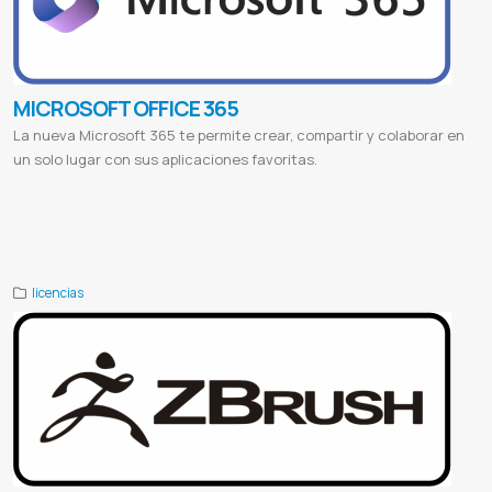
MICROSOFT OFFICE 365
La nueva Microsoft 365 te permite crear, compartir y colaborar en
un solo lugar con sus aplicaciones favoritas.
Zoom descargar
Zoom meeting
Zoom download
Zoom login
Zoom reunión
Zoom join meeting
Zoom online
Zoom app
Una
Universidad nacional de asuncion
Mitic
Ministerio de tecnologias de la informacion y comunicacion
Conacyt
Consejo nacional de ciencia y tecnologia
Licencias de zoom paraguay
licencias