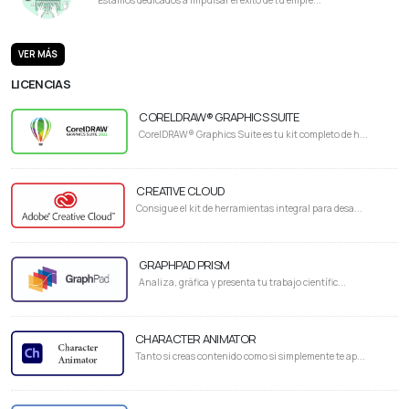
VER MÁS
LICENCIAS
CORELDRAW® GRAPHICS SUITE
CorelDRAW® Graphics Suite es tu kit completo de h...
CREATIVE CLOUD
Consigue el kit de herramientas integral para desa...
GRAPHPAD PRISM
Analiza, gráfica y presenta tu trabajo científic...
CHARACTER ANIMATOR
Tanto si creas contenido como si simplemente te ap...