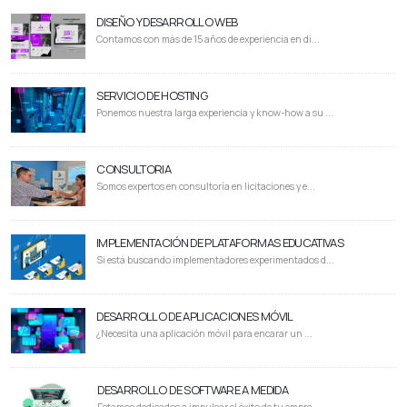
DISEÑO Y DESARROLLO WEB
Contamos con más de 15 años de experiencia en di...
SERVICIO DE HOSTING
Ponemos nuestra larga experiencia y know-how a su ...
CONSULTORIA
Somos expertos en consultoría en licitaciones y e...
IMPLEMENTACIÓN DE PLATAFORMAS EDUCATIVAS
Si está buscando implementadores experimentados d...
DESARROLLO DE APLICACIONES MÓVIL
¿Necesita una aplicación móvil para encarar un ...
DESARROLLO DE SOFTWARE A MEDIDA
Estamos dedicados a impulsar el éxito de tu empre...