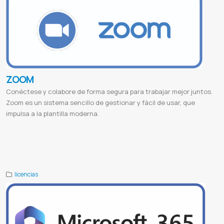
ZOOM
Conéctese y colabore de forma segura para trabajar mejor juntos.
Zoom es un sistema sencillo de gestionar y fácil de usar, que
impulsa a la plantilla moderna.
Zoom descargar
Zoom meeting
Zoom download
Zoom login
Zoom reunión
Zoom join meeting
Zoom online
Zoom app
Una
Universidad nacional de asuncion
Mitic
Ministerio de tecnologias de la informacion y comunicacion
Conacyt
Consejo nacional de ciencia y tecnologia
Licencias de zoom paraguay
licencias