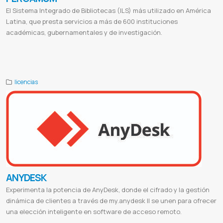
El Sistema Integrado de Bibliotecas (ILS) más utilizado en América
Latina, que presta servicios a más de 600 instituciones
académicas, gubernamentales y de investigación.
Compilatio online
Compilatio ai
Compilatio uclm
Compilatio studium
Login compilation
Software antiplagio
Programa antiplagio de tesis
Antiplagio google
Compilatio paraguay
Licencia de compilatio
Compilatio en español
licencias
ANYDESK
Experimenta la potencia de AnyDesk, donde el cifrado y la gestión
dinámica de clientes a través de my.anydesk II se unen para ofrecer
una elección inteligente en software de acceso remoto.