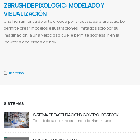
ZBRUSH DE PIXOLOGIC: MODELADO Y
VISUALIZACIÓN
Una herramienta de arte creada por artistas, para artistas. Le
permite crear modelos e ilustraciones limitados solo por su
imaginación, a una velocidad que le permite sobresalir en la
industria acelerada de hoy.
Zbrush free
Zbrush precio
Zbrush core mini
Zbrush 2023
Zbrush licencia
Zbrush 2022
Zbrush student
Zbrush
requisitos
Zbrush paraguay
licencias
SISTEMAS
SISTEMA DE FACTURACIÓN Y CONTROL DE STOCK
Tenga todo bajo control en su negocio. Ñamandu se...
SISTEMA PARA AGUATERIAS