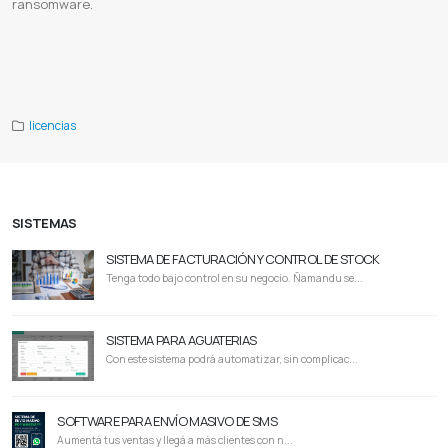
ransomware.
Panda antivirus free online
Panda dome descargar
Panda dome free
Descargar panda antivirus gratis con licencia
ilimitada
Panda antivirus pro
Panda antivirus ventajas y desventajas
Panda dome complete
Panda cloud cleaner
Panda antivirus paraguay
licencias
SISTEMAS
SISTEMA DE FACTURACIÓN Y CONTROL DE STOCK
Tenga todo bajo control en su negocio. Ñamandu se...
SISTEMA PARA AGUATERIAS
Con este sistema podrá automatizar, sin complicac...
SOFTWARE PARA ENVÍO MASIVO DE SMS
Aumentá tus ventas y llegá a más clientes con n...