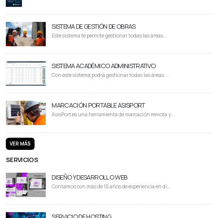
SISTEMA DE GESTIÓN DE OBRAS
Este sistema te permite gestionar todas las áreas...
SISTEMA ACADÉMICO ADMINISTRATIVO
Con este sistema podrá gestionar todas las áreas...
MARCACIÓN PORTABLE ASISPORT
AsisPort es una herramienta de marcación remota y...
VER MÁS
SERVICIOS
DISEÑO Y DESARROLLO WEB
Contamos con más de 15 años de experiencia en di...
SERVICIO DE HOSTING