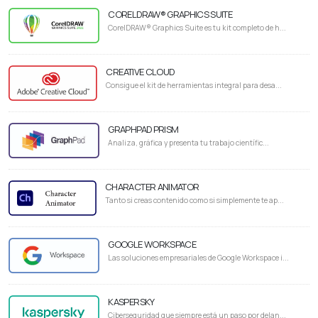
CORELDRAW® GRAPHICS SUITE
CorelDRAW® Graphics Suite es tu kit completo de h...
CREATIVE CLOUD
Consigue el kit de herramientas integral para desa...
GRAPHPAD PRISM
Analiza, gráfica y presenta tu trabajo científic...
CHARACTER ANIMATOR
Tanto si creas contenido como si simplemente te ap...
GOOGLE WORKSPACE
Las soluciones empresariales de Google Workspace i...
KASPERSKY
Ciberseguridad que siempre está un paso por delan...