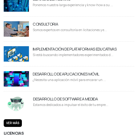
Ponemos nuestra larga experiencia y know-how a su ...
CONSULTORIA
Somos expertos en consultoría en licitaciones y e...
IMPLEMENTACIÓN DE PLATAFORMAS EDUCATIVAS
Si está buscando implementadores experimentados d...
DESARROLLO DE APLICACIONES MÓVIL
¿Necesita una aplicación móvil para encarar un ...
DESARROLLO DE SOFTWARE A MEDIDA
Estamos dedicados a impulsar el éxito de tu empre...
VER MÁS
LICENCIAS