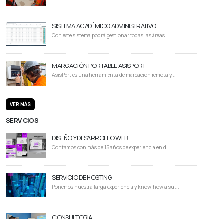
SISTEMA ACADÉMICO ADMINISTRATIVO
Con este sistema podrá gestionar todas las áreas...
MARCACIÓN PORTABLE ASISPORT
AsisPort es una herramienta de marcación remota y...
VER MÁS
SERVICIOS
DISEÑO Y DESARROLLO WEB
Contamos con más de 15 años de experiencia en di...
SERVICIO DE HOSTING
Ponemos nuestra larga experiencia y know-how a su ...
CONSULTORIA