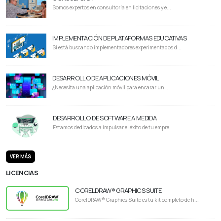
Somos expertos en consultoría en licitaciones y e...
IMPLEMENTACIÓN DE PLATAFORMAS EDUCATIVAS
Si está buscando implementadores experimentados d...
DESARROLLO DE APLICACIONES MÓVIL
¿Necesita una aplicación móvil para encarar un ...
DESARROLLO DE SOFTWARE A MEDIDA
Estamos dedicados a impulsar el éxito de tu empre...
VER MÁS
LICENCIAS
CORELDRAW® GRAPHICS SUITE
CorelDRAW® Graphics Suite es tu kit completo de h...