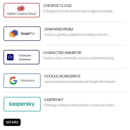
CREATIVE CLOUD
Consigue el kit de herramientas integral para desa...
GRAPHPAD PRISM
Analiza, gráfica y presenta tu trabajo científic...
CHARACTER ANIMATOR
Tanto si creas contenido como si simplemente te ap...
GOOGLE WORKSPACE
Las soluciones empresariales de Google Workspace i...
KASPERSKY
Ciberseguridad que siempre está un paso por delan...
VER MÁS