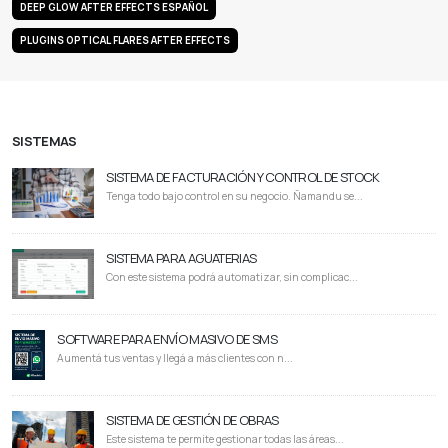
DEEP GLOW AFTER EFFECTS ESPAÑOL
PLUGINS OPTICAL FLARES AFTER EFFECTS
SISTEMAS
SISTEMA DE FACTURACIÓN Y CONTROL DE STOCK
Tenga todo bajo control en su negocio. Ñamandu se...
SISTEMA PARA AGUATERIAS
Con este sistema podrá automatizar, sin complicac...
SOFTWARE PARA ENVÍO MASIVO DE SMS
Aumentá tus ventas y llegá a más clientes con n...
SISTEMA DE GESTIÓN DE OBRAS
Este sistema te permite gestionar todas las áreas...