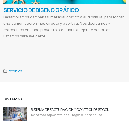
SERVICIO DE DISEÑO GRÁFICO
Desarrollamos campañas, material gráfico y audiovisual,para lograr
una comunicación más directa y asertiva. Nos dedicamos y
enfocamos en cada proyecto para dar lo mejor de nosotros.
Estamos para ayudarte.
Servicios de community manager precios
Ejemplos de community manager
Perfil de un community manager
Funciones de
un community manager junior
Community manager sueldo
Que hace un community manager en instagram
Que es community
manager freelance
Community manager curso
servicios
SISTEMAS
SISTEMA DE FACTURACIÓN Y CONTROL DE STOCK
Tenga todo bajo control en su negocio. Ñamandu se...