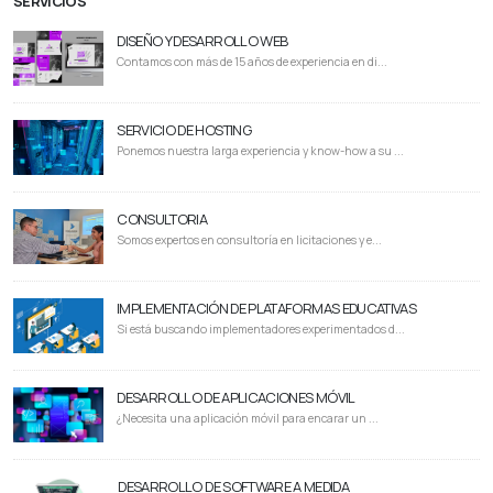
SERVICIOS
DISEÑO Y DESARROLLO WEB
Contamos con más de 15 años de experiencia en di...
SERVICIO DE HOSTING
Ponemos nuestra larga experiencia y know-how a su ...
CONSULTORIA
Somos expertos en consultoría en licitaciones y e...
IMPLEMENTACIÓN DE PLATAFORMAS EDUCATIVAS
Si está buscando implementadores experimentados d...
DESARROLLO DE APLICACIONES MÓVIL
¿Necesita una aplicación móvil para encarar un ...
DESARROLLO DE SOFTWARE A MEDIDA