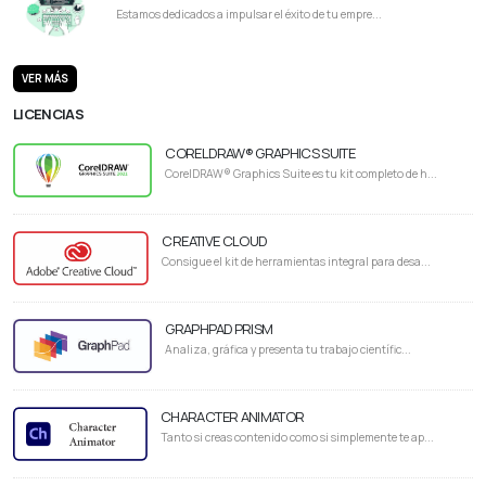
Estamos dedicados a impulsar el éxito de tu empre...
VER MÁS
LICENCIAS
CORELDRAW® GRAPHICS SUITE
CorelDRAW® Graphics Suite es tu kit completo de h...
CREATIVE CLOUD
Consigue el kit de herramientas integral para desa...
GRAPHPAD PRISM
Analiza, gráfica y presenta tu trabajo científic...
CHARACTER ANIMATOR
Tanto si creas contenido como si simplemente te ap...