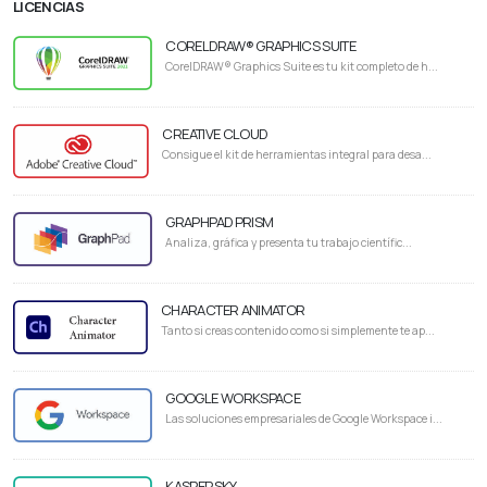
LICENCIAS
CORELDRAW® GRAPHICS SUITE
CorelDRAW® Graphics Suite es tu kit completo de h...
CREATIVE CLOUD
Consigue el kit de herramientas integral para desa...
GRAPHPAD PRISM
Analiza, gráfica y presenta tu trabajo científic...
CHARACTER ANIMATOR
Tanto si creas contenido como si simplemente te ap...
GOOGLE WORKSPACE
Las soluciones empresariales de Google Workspace i...
KASPERSKY