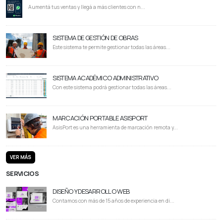
Aumentá tus ventas y llegá a más clientes con n...
SISTEMA DE GESTIÓN DE OBRAS
Este sistema te permite gestionar todas las áreas...
SISTEMA ACADÉMICO ADMINISTRATIVO
Con este sistema podrá gestionar todas las áreas...
MARCACIÓN PORTABLE ASISPORT
AsisPort es una herramienta de marcación remota y...
VER MÁS
SERVICIOS
DISEÑO Y DESARROLLO WEB
Contamos con más de 15 años de experiencia en di...