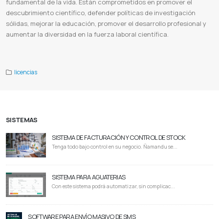
fundamental de la vida. Están comprometidos en promover el
descubrimiento científico, defender políticas de investigación
sólidas, mejorar la educación, promover el desarrollo profesional y
aumentar la diversidad en la fuerza laboral científica.
Asbc
Ascb 2023
American institute of biological sciences
Asbmb
Asbc paraguay
Asbc español
licencias
SISTEMAS
SISTEMA DE FACTURACIÓN Y CONTROL DE STOCK
Tenga todo bajo control en su negocio. Ñamandu se...
SISTEMA PARA AGUATERIAS
Con este sistema podrá automatizar, sin complicac...
SOFTWARE PARA ENVÍO MASIVO DE SMS