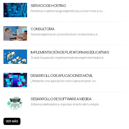
SERVICIO DE HOSTING
Ponemos nuestra larga experiencia y know-how a su ...
CONSULTORIA
Somos expertos en consultoría en licitaciones y e...
IMPLEMENTACIÓN DE PLATAFORMAS EDUCATIVAS
Si está buscando implementadores experimentados d...
DESARROLLO DE APLICACIONES MÓVIL
¿Necesita una aplicación móvil para encarar un ...
DESARROLLO DE SOFTWARE A MEDIDA
Estamos dedicados a impulsar el éxito de tu empre...
VER MÁS