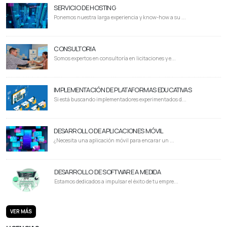
SERVICIO DE HOSTING
Ponemos nuestra larga experiencia y know-how a su ...
CONSULTORIA
Somos expertos en consultoría en licitaciones y e...
IMPLEMENTACIÓN DE PLATAFORMAS EDUCATIVAS
Si está buscando implementadores experimentados d...
DESARROLLO DE APLICACIONES MÓVIL
¿Necesita una aplicación móvil para encarar un ...
DESARROLLO DE SOFTWARE A MEDIDA
Estamos dedicados a impulsar el éxito de tu empre...
VER MÁS