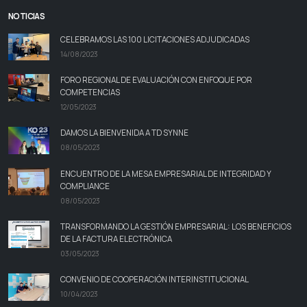
NOTICIAS
CELEBRAMOS LAS 100 LICITACIONES ADJUDICADAS
14/08/2023
FORO REGIONAL DE EVALUACIÓN CON ENFOQUE POR
COMPETENCIAS
12/05/2023
DAMOS LA BIENVENIDA A TD SYNNE
08/05/2023
ENCUENTRO DE LA MESA EMPRESARIAL DE INTEGRIDAD Y
COMPLIANCE
08/05/2023
TRANSFORMANDO LA GESTIÓN EMPRESARIAL: LOS BENEFICIOS
DE LA FACTURA ELECTRÓNICA
03/05/2023
CONVENIO DE COOPERACIÓN INTERINSTITUCIONAL
10/04/2023