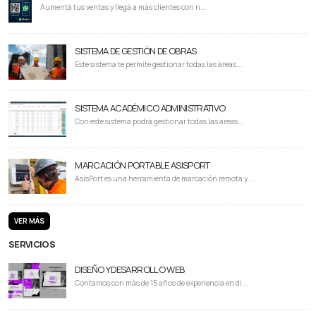
Aumentá tus ventas y llegá a más clientes con n...
SISTEMA DE GESTIÓN DE OBRAS
Este sistema te permite gestionar todas las áreas...
SISTEMA ACADÉMICO ADMINISTRATIVO
Con este sistema podrá gestionar todas las áreas...
MARCACIÓN PORTABLE ASISPORT
AsisPort es una herramienta de marcación remota y...
VER MÁS
SERVICIOS
DISEÑO Y DESARROLLO WEB
Contamos con más de 15 años de experiencia en di...