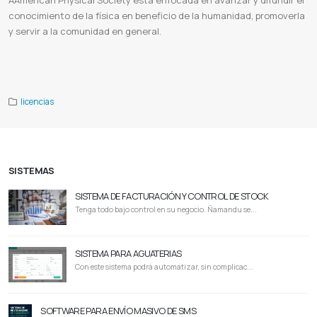
AAmerican Physical Society está enfocada en avanzar y difundir el
conocimiento de la física en beneficio de la humanidad, promoverla
y servir a la comunidad en general.
Aps paraguay
Aps español
American physical society
Aps march meeting
Aps physics
Aps publication
Aps
membership instituto americano de fisica
Aps news
licencias
SISTEMAS
SISTEMA DE FACTURACIÓN Y CONTROL DE STOCK
Tenga todo bajo control en su negocio. Ñamandu se...
SISTEMA PARA AGUATERIAS
Con este sistema podrá automatizar, sin complicac...
SOFTWARE PARA ENVÍO MASIVO DE SMS