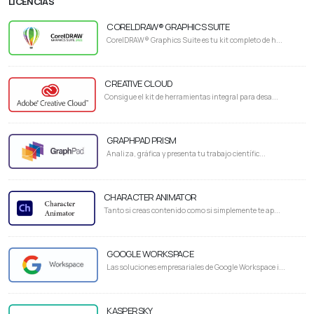
LICENCIAS
CORELDRAW® GRAPHICS SUITE
CorelDRAW® Graphics Suite es tu kit completo de h...
CREATIVE CLOUD
Consigue el kit de herramientas integral para desa...
GRAPHPAD PRISM
Analiza, gráfica y presenta tu trabajo científic...
CHARACTER ANIMATOR
Tanto si creas contenido como si simplemente te ap...
GOOGLE WORKSPACE
Las soluciones empresariales de Google Workspace i...
KASPERSKY