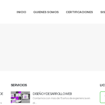
INICIO
QUIENES SOMOS
CERTIFICACIONES
SI
SERVICIOS
LI
DE
DISEÑO Y DESARROLLO WEB
Contamos con más de 15 años de experiencia en
du
di...