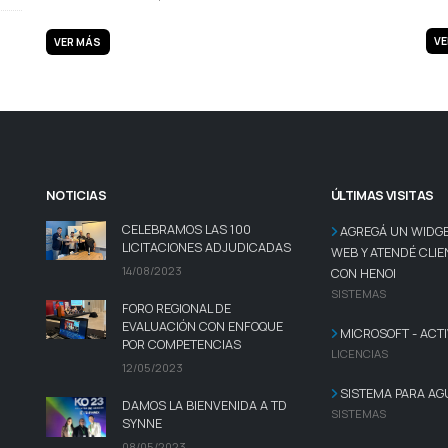
VE
VER MÁS
NOTICIAS
ÚLTIMAS VISITAS
CELEBRAMOS LAS 100
AGREGÁ UN WIDGE
LICITACIONES ADJUDICADAS
WEB Y ATENDÉ CLIE
14/08/2023
CON HENOI
SISTEMAS
FORO REGIONAL DE
EVALUACIÓN CON ENFOQUE
MICROSOFT - ACTI
POR COMPETENCIAS
LICENCIAS
12/05/2023
SISTEMA PARA AG
DAMOS LA BIENVENIDA A TD
SISTEMAS
SYNNE
08/05/2023