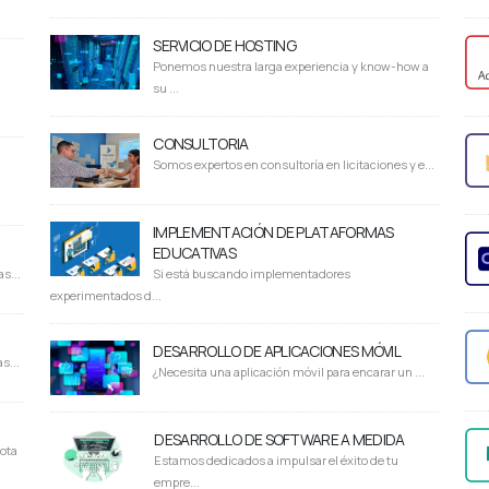
SERVICIO DE HOSTING
Ponemos nuestra larga experiencia y know-how a
su ...
CONSULTORIA
Somos expertos en consultoría en licitaciones y e...
IMPLEMENTACIÓN DE PLATAFORMAS
EDUCATIVAS
s...
Si está buscando implementadores
experimentados d...
DESARROLLO DE APLICACIONES MÓVIL
s...
¿Necesita una aplicación móvil para encarar un ...
DESARROLLO DE SOFTWARE A MEDIDA
ota
Estamos dedicados a impulsar el éxito de tu
empre...