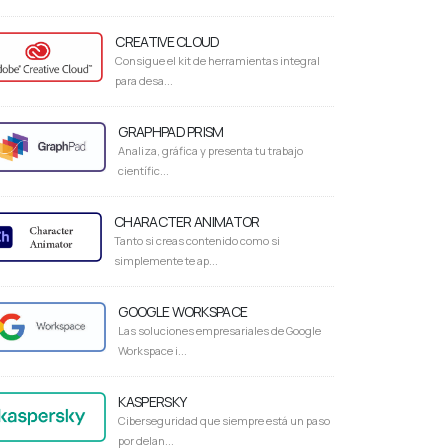
CREATIVE CLOUD
Consigue el kit de herramientas integral
para desa...
GRAPHPAD PRISM
Analiza, gráfica y presenta tu trabajo
científic...
CHARACTER ANIMATOR
Tanto si creas contenido como si
simplemente te ap...
GOOGLE WORKSPACE
Las soluciones empresariales de Google
Workspace i...
KASPERSKY
Ciberseguridad que siempre está un paso
por delan...