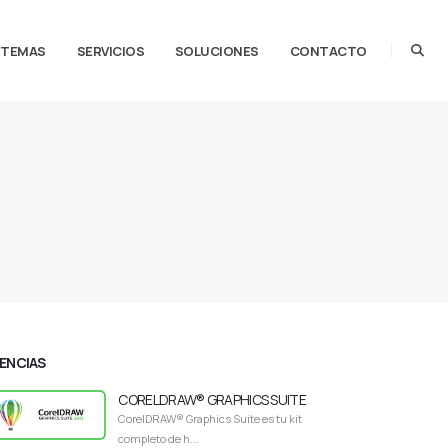
STEMAS
SERVICIOS
SOLUCIONES
CONTACTO
CENCIAS
CORELDRAW® GRAPHICS SUITE
CorelDRAW® Graphics Suite es tu kit
completo de h...