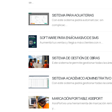
se...
SISTEMA PARA AGUATERIAS
Con este sistema podrá automatizar, sin
complicac...
SOFTWARE PARA ENVÍO MASIVO DE SMS
Aumentá tus ventas y llegá a más clientes con n...
SISTEMA DE GESTIÓN DE OBRAS
Este sistema te permite gestionar todas las área
SISTEMA ACADÉMICO ADMINISTRATIVO
Con este sistema podrá gestionar todas las área
MARCACIÓN PORTABLE ASISPORT
AsisPort es una herramienta de marcación rem
y...