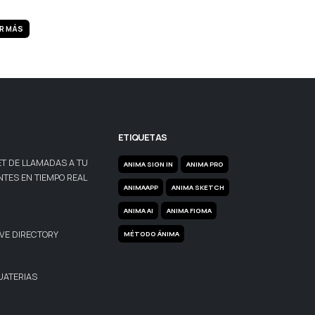
R MÁS
ETIQUETAS
T DE LLAMADAS A TU
ANIMA SIGN IN
ANIMA PRO
NTES EN TIEMPO REAL
ANIMAAPP
ANIMA SKETCH
ANIMA AI
ANIMA FIGMA
VE DIRECTORY
MÉTODO ÁNIMA
UATERIAS