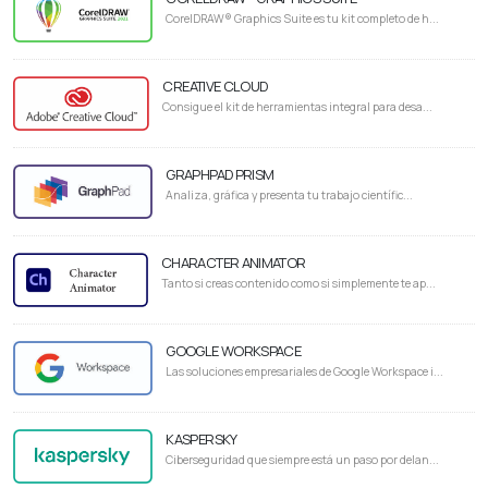
CorelDRAW® Graphics Suite es tu kit completo de h...
CREATIVE CLOUD
Consigue el kit de herramientas integral para desa...
GRAPHPAD PRISM
Analiza, gráfica y presenta tu trabajo científic...
CHARACTER ANIMATOR
Tanto si creas contenido como si simplemente te ap...
GOOGLE WORKSPACE
Las soluciones empresariales de Google Workspace i...
KASPERSKY
Ciberseguridad que siempre está un paso por delan...