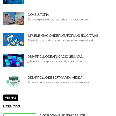
CONSULTORIA
Somos expertos en consultoría en licitaciones y e...
IMPLEMENTACIÓN DE PLATAFORMAS EDUCATIVAS
Si está buscando implementadores experimentados d...
DESARROLLO DE APLICACIONES MÓVIL
¿Necesita una aplicación móvil para encarar un ...
DESARROLLO DE SOFTWARE A MEDIDA
Estamos dedicados a impulsar el éxito de tu empre...
VER MÁS
LICENCIAS
CORELDRAW® GRAPHICS SUITE