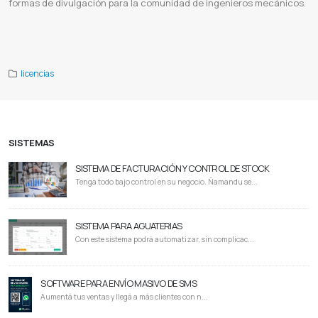
formas de divulgación para la comunidad de ingenieros mecánicos.
Asme standards collection
Acm digital library
Asme journal tools
Asme certification
Asme membership
Asme open
journal of engineering
Asme paraguay
Asme español
Asme store
licencias
SISTEMAS
SISTEMA DE FACTURACIÓN Y CONTROL DE STOCK
Tenga todo bajo control en su negocio. Ñamandu se...
SISTEMA PARA AGUATERIAS
Con este sistema podrá automatizar, sin complicac...
SOFTWARE PARA ENVÍO MASIVO DE SMS
Aumentá tus ventas y llegá a más clientes con n...