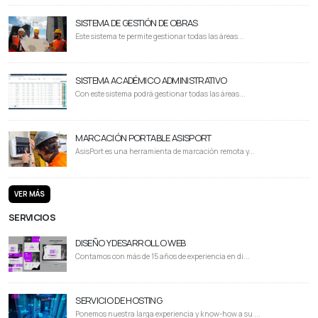
SISTEMA DE GESTIÓN DE OBRAS
Este sistema te permite gestionar todas las áreas...
SISTEMA ACADÉMICO ADMINISTRATIVO
Con este sistema podrá gestionar todas las áreas...
MARCACIÓN PORTABLE ASISPORT
AsisPort es una herramienta de marcación remota y...
VER MÁS
SERVICIOS
DISEÑO Y DESARROLLO WEB
Contamos con más de 15 años de experiencia en di...
SERVICIO DE HOSTING
Ponemos nuestra larga experiencia y know-how a su ...