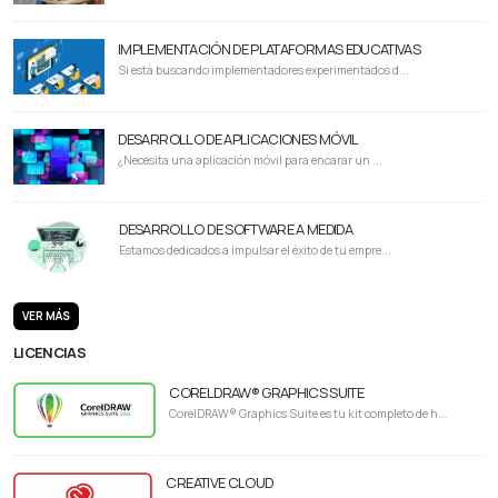
IMPLEMENTACIÓN DE PLATAFORMAS EDUCATIVAS
Si está buscando implementadores experimentados d...
DESARROLLO DE APLICACIONES MÓVIL
¿Necesita una aplicación móvil para encarar un ...
DESARROLLO DE SOFTWARE A MEDIDA
Estamos dedicados a impulsar el éxito de tu empre...
VER MÁS
LICENCIAS
CORELDRAW® GRAPHICS SUITE
CorelDRAW® Graphics Suite es tu kit completo de h...
CREATIVE CLOUD