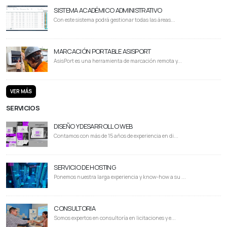
SISTEMA ACADÉMICO ADMINISTRATIVO
Con este sistema podrá gestionar todas las áreas...
MARCACIÓN PORTABLE ASISPORT
AsisPort es una herramienta de marcación remota y...
VER MÁS
SERVICIOS
DISEÑO Y DESARROLLO WEB
Contamos con más de 15 años de experiencia en di...
SERVICIO DE HOSTING
Ponemos nuestra larga experiencia y know-how a su ...
CONSULTORIA
Somos expertos en consultoría en licitaciones y e...