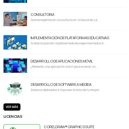
CONSULTORIA
Somos expertos en consultoría en licitaciones y e...
IMPLEMENTACIÓN DE PLATAFORMAS EDUCATIVAS
Si está buscando implementadores experimentados d...
DESARROLLO DE APLICACIONES MÓVIL
¿Necesita una aplicación móvil para encarar un ...
DESARROLLO DE SOFTWARE A MEDIDA
Estamos dedicados a impulsar el éxito de tu empre...
VER MÁS
LICENCIAS
CORELDRAW® GRAPHICS SUITE