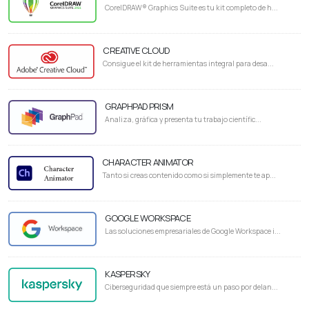
CorelDRAW® Graphics Suite es tu kit completo de h...
CREATIVE CLOUD
Consigue el kit de herramientas integral para desa...
GRAPHPAD PRISM
Analiza, gráfica y presenta tu trabajo científic...
CHARACTER ANIMATOR
Tanto si creas contenido como si simplemente te ap...
GOOGLE WORKSPACE
Las soluciones empresariales de Google Workspace i...
KASPERSKY
Ciberseguridad que siempre está un paso por delan...