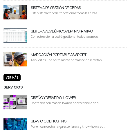
SISTEMA DE GESTIÓN DE OBRAS
Este sistema te permite gestionar todas las áreas...
SISTEMA ACADÉMICO ADMINISTRATIVO
Con este sistema podrá gestionar todas las áreas...
MARCACIÓN PORTABLE ASISPORT
AsisPort es una herramienta de marcación remota y...
VER MÁS
SERVICIOS
DISEÑO Y DESARROLLO WEB
Contamos con más de 15 años de experiencia en di...
SERVICIO DE HOSTING
Ponemos nuestra larga experiencia y know-how a su ...