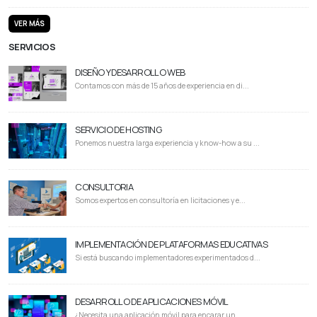
VER MÁS
SERVICIOS
DISEÑO Y DESARROLLO WEB
Contamos con más de 15 años de experiencia en di...
SERVICIO DE HOSTING
Ponemos nuestra larga experiencia y know-how a su ...
CONSULTORIA
Somos expertos en consultoría en licitaciones y e...
IMPLEMENTACIÓN DE PLATAFORMAS EDUCATIVAS
Si está buscando implementadores experimentados d...
DESARROLLO DE APLICACIONES MÓVIL
¿Necesita una aplicación móvil para encarar un ...