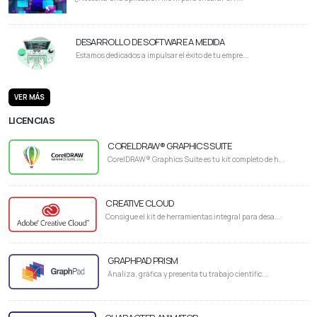
DESARROLLO DE SOFTWARE A MEDIDA
Estamos dedicados a impulsar el éxito de tu empre...
VER MÁS
LICENCIAS
CORELDRAW® GRAPHICS SUITE
CorelDRAW® Graphics Suite es tu kit completo de h...
CREATIVE CLOUD
Consigue el kit de herramientas integral para desa...
GRAPHPAD PRISM
Analiza, gráfica y presenta tu trabajo científic...