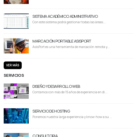
SISTEMA ACADÉMICO ADMINISTRATIVO
Con este sistema podrá gestionar todas las áreas...
MARCACIÓN PORTABLE ASISPORT
AsisPort es una herramienta de marcación remota y...
VER MÁS
SERVICIOS
DISEÑO Y DESARROLLO WEB
Contamos con más de 15 años de experiencia en di...
SERVICIO DE HOSTING
Ponemos nuestra larga experiencia y know-how a su ...
CONSULTORIA