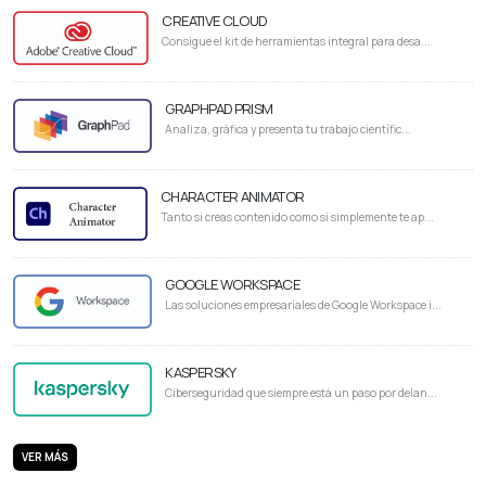
CREATIVE CLOUD
Consigue el kit de herramientas integral para desa...
GRAPHPAD PRISM
Analiza, gráfica y presenta tu trabajo científic...
CHARACTER ANIMATOR
Tanto si creas contenido como si simplemente te ap...
GOOGLE WORKSPACE
Las soluciones empresariales de Google Workspace i...
KASPERSKY
Ciberseguridad que siempre está un paso por delan...
VER MÁS