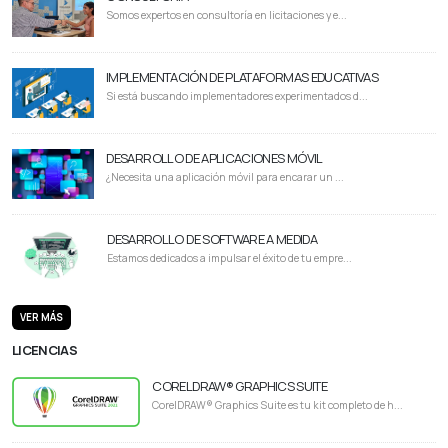
Somos expertos en consultoría en licitaciones y e...
IMPLEMENTACIÓN DE PLATAFORMAS EDUCATIVAS
Si está buscando implementadores experimentados d...
DESARROLLO DE APLICACIONES MÓVIL
¿Necesita una aplicación móvil para encarar un ...
DESARROLLO DE SOFTWARE A MEDIDA
Estamos dedicados a impulsar el éxito de tu empre...
VER MÁS
LICENCIAS
CORELDRAW® GRAPHICS SUITE
CorelDRAW® Graphics Suite es tu kit completo de h...