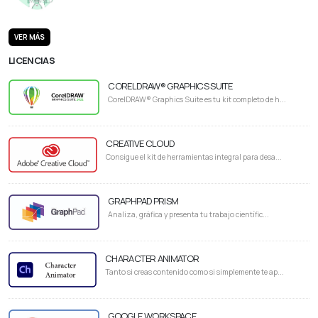
VER MÁS
LICENCIAS
CORELDRAW® GRAPHICS SUITE
CorelDRAW® Graphics Suite es tu kit completo de h...
CREATIVE CLOUD
Consigue el kit de herramientas integral para desa...
GRAPHPAD PRISM
Analiza, gráfica y presenta tu trabajo científic...
CHARACTER ANIMATOR
Tanto si creas contenido como si simplemente te ap...
GOOGLE WORKSPACE