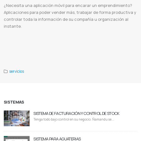
¿Necesita una aplicación móvil para encarar un emprendimiento?
Aplicaciones para poder vender más, trabajar de forma productiva y
controlar toda la información de su compañía u organización al
instante.
Desarrollo en adroid
Desarrollo en IOS
Aplicaciones móviles
Apps para
Aplicacion móvil
Diseño de apps
Aplicaciones web ejemplos
15 ejemplos de aplicaciones web
Desarrollo de aplicaciones web
Aplicaciones web pdf
Lista de aplicaciones web
Crear aplicaciones web
Para que sirven las aplicaciones web
Ventajas de las
aplicaciones web
Ferusa
servicios
SISTEMAS
SISTEMA DE FACTURACIÓN Y CONTROL DE STOCK
Tenga todo bajo control en su negocio. Ñamandu se...
SISTEMA PARA AGUATERIAS