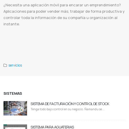
¿Necesita una aplicación móvil para encarar un emprendimiento?
Aplicaciones para poder vender más, trabajar de forma productiva y
controlar toda la información de su compañía u organización al
instante.
Desarrollo en adroid
Desarrollo en IOS
Aplicaciones móviles
Apps para
Aplicacion móvil
Diseño de apps
Aplicaciones web ejemplos
15 ejemplos de aplicaciones web
Desarrollo de aplicaciones web
Aplicaciones web pdf
Lista de aplicaciones web
Crear aplicaciones web
Para que sirven las aplicaciones web
Ventajas de las
aplicaciones web
Ferusa
servicios
SISTEMAS
SISTEMA DE FACTURACIÓN Y CONTROL DE STOCK
Tenga todo bajo control en su negocio. Ñamandu se...
SISTEMA PARA AGUATERIAS