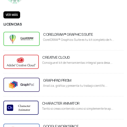
VER MÁS
LICENCIAS
CORELDRAW® GRAPHICS SUITE
CorelDRAW® Graphics Suite es tu kit completo de h...
CREATIVE CLOUD
Consigue el kit de herramientas integral para desa...
GRAPHPAD PRISM
Analiza, gráfica y presenta tu trabajo científic...
CHARACTER ANIMATOR
Tanto si creas contenido como si simplemente te ap...
GOOGLE WORKSPACE