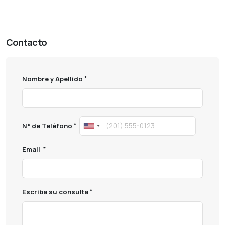
lingerie
Cabildo
Cabildo paraguay
Etca
Ferreteria etca
Contacto
Nombre y Apellido
N° de Teléfono
Email
Escriba su consulta