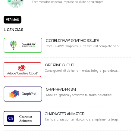
Estamos dedicados a impulsar el éxito de tu empre...
VER MÁS
LICENCIAS
CORELDRAW® GRAPHICS SUITE
CorelDRAW® Graphics Suite es tu kit completo de h...
CREATIVE CLOUD
Consigue el kit de herramientas integral para desa...
GRAPHPAD PRISM
Analiza, gráfica y presenta tu trabajo científic...
CHARACTER ANIMATOR
Tanto si creas contenido como si simplemente te ap...