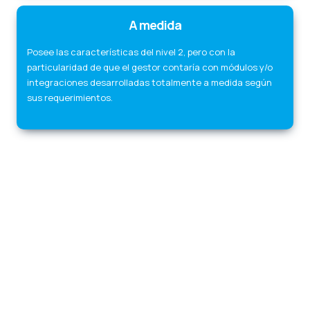
A medida
Posee las características del nivel 2, pero con la
particularidad de que el gestor contaría con módulos y/o
integraciones desarrolladas totalmente a medida según
sus requerimientos.
Paginas webs
Desarrollo
Aplicacion web
Pagina web multiplataforma
Sitio web responsivo
Diseños html5
Crear paginas webs
Seo en
google
Sitio ecommerces
Tienda online
Ventas online
Sistema de
facturacion
Control de stock
Certificados Digitales
Desarrollo de
sitios web paraguay
Diseño web asuncion
Empresas de diseño
grafico
Diseño de pagina web en asuncion
Diseño web precio
Vender
online en paraguay
Web services
Servidor de streaming
Diseño de
páginas web gratis
Diseño web
Diseño de páginas web ejemplos
Diseño web profesional
Diseño de páginas web carrera
Diferencia
entre diseño web y desarrollo web
Tipos de diseño web
Para que
sirve el diseño web
Publicidad digital
El sol seguros
Valence
Valence