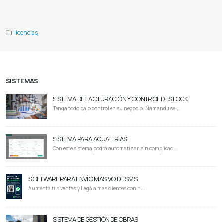
paraguay
Bloomsbury books
Licencia bloomsbury
Bloomsbury fashion central bloomsbury co
licencias
SISTEMAS
SISTEMA DE FACTURACIÓN Y CONTROL DE STOCK
Tenga todo bajo control en su negocio. Ñamandu se...
SISTEMA PARA AGUATERIAS
Con este sistema podrá automatizar, sin complicac...
SOFTWARE PARA ENVÍO MASIVO DE SMS
Aumentá tus ventas y llegá a más clientes con n...
SISTEMA DE GESTIÓN DE OBRAS