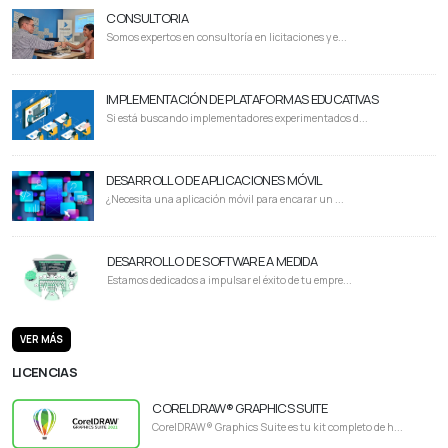
CONSULTORIA
Somos expertos en consultoría en licitaciones y e...
IMPLEMENTACIÓN DE PLATAFORMAS EDUCATIVAS
Si está buscando implementadores experimentados d...
DESARROLLO DE APLICACIONES MÓVIL
¿Necesita una aplicación móvil para encarar un ...
DESARROLLO DE SOFTWARE A MEDIDA
Estamos dedicados a impulsar el éxito de tu empre...
VER MÁS
LICENCIAS
CORELDRAW® GRAPHICS SUITE
CorelDRAW® Graphics Suite es tu kit completo de h...