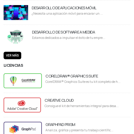
DESARROLLO DE APLICACIONES MÓVIL
¿Necesita una aplicación móvil para encarar un ...
DESARROLLO DE SOFTWARE A MEDIDA
Estamos dedicados a impulsar el éxito de tu empre...
VER MÁS
LICENCIAS
CORELDRAW® GRAPHICS SUITE
CorelDRAW® Graphics Suite es tu kit completo de h...
CREATIVE CLOUD
Consigue el kit de herramientas integral para desa...
GRAPHPAD PRISM
Analiza, gráfica y presenta tu trabajo científic...