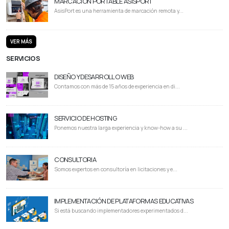
MARCACIÓN PORTABLE ASISPORT
AsisPort es una herramienta de marcación remota y...
VER MÁS
SERVICIOS
DISEÑO Y DESARROLLO WEB
Contamos con más de 15 años de experiencia en di...
SERVICIO DE HOSTING
Ponemos nuestra larga experiencia y know-how a su ...
CONSULTORIA
Somos expertos en consultoría en licitaciones y e...
IMPLEMENTACIÓN DE PLATAFORMAS EDUCATIVAS
Si está buscando implementadores experimentados d...