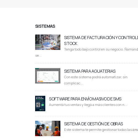
SISTEMAS
SISTEMA DE FACTURACIÓN Y CONTROL 
STOCK
Tenga todo bajo control en su negocio. Ñaman
se...
SISTEMA PARA AGUATERIAS
Con este sistema podrá automatizar, sin
complicac...
SOFTWARE PARA ENVÍO MASIVO DE SMS
Aumentá tus ventas y llegá a más clientes con n...
SISTEMA DE GESTIÓN DE OBRAS
Este sistema te permite gestionar todas las área