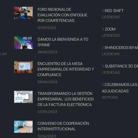
FORO REGIONAL DE
RED SHIFT
EVALUACIÓN CON ENFOQUE
LICENCIAS
POR COMPETENCIAS
12/05/2023
ZOOM
LICENCIAS
DAMOS LA BIENVENIDA A TD
SYNNE
RHINOCEROS BY 
08/05/2023
n un
LICENCIAS
ENCUENTRO DE LA MESA
SUBSTANCE 3D D
EMPRESARIAL DE INTEGRIDAD Y
LICENCIAS
COMPLIANCE
08/05/2023
CELEBRAMOS LAS 1
ADJUDICADAS
TRANSFORMANDO LA GESTIÓN
NOTICIAS
EMPRESARIAL: LOS BENEFICIOS
DE LA FACTURA ELECTRÓNICA
03/05/2023
CONVENIO DE COOPERACIÓN
INTERINSTITUCIONAL
10/04/2023