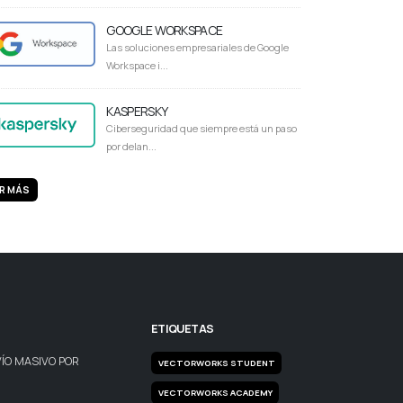
GOOGLE WORKSPACE
Las soluciones empresariales de Google
Workspace i...
KASPERSKY
Ciberseguridad que siempre está un paso
por delan...
R MÁS
ETIQUETAS
ÍO MASIVO POR
VECTORWORKS STUDENT
VECTORWORKS ACADEMY