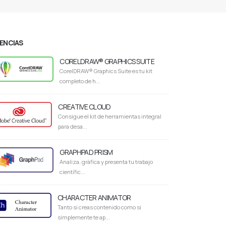
CENCIAS
CORELDRAW® GRAPHICS SUITE
CorelDRAW® Graphics Suite es tu kit
completo de h...
CREATIVE CLOUD
Consigue el kit de herramientas integral
para desa...
GRAPHPAD PRISM
Analiza, gráfica y presenta tu trabajo
científic...
CHARACTER ANIMATOR
Tanto si creas contenido como si
simplemente te ap...