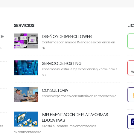
SERVICIOS
LI
DE
DISEÑO Y DESARROLLO WEB
Contamos con más de 15 años de experiencia en
du
di...
SERVICIO DE HOSTING
Ponemos nuestra larga experiencia y know-how a
su ...
CONSULTORIA
Somos expertos en consultoría en licitaciones y e...
IMPLEMENTACIÓN DE PLATAFORMAS
EDUCATIVAS
s...
Si está buscando implementadores
experimentados d...