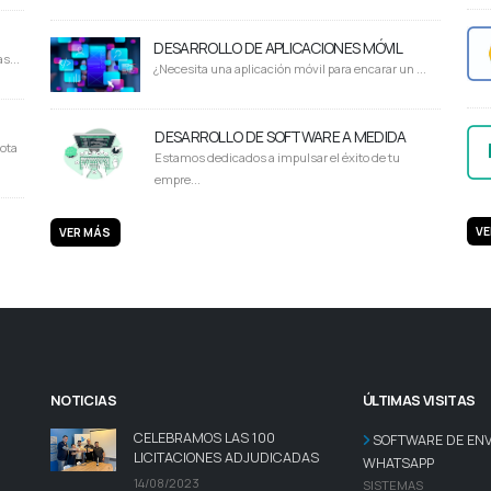
DESARROLLO DE APLICACIONES MÓVIL
s...
¿Necesita una aplicación móvil para encarar un ...
DESARROLLO DE SOFTWARE A MEDIDA
ota
Estamos dedicados a impulsar el éxito de tu
empre...
VE
VER MÁS
NOTICIAS
ÚLTIMAS VISITAS
CELEBRAMOS LAS 100
SOFTWARE DE ENV
LICITACIONES ADJUDICADAS
WHATSAPP
14/08/2023
SISTEMAS