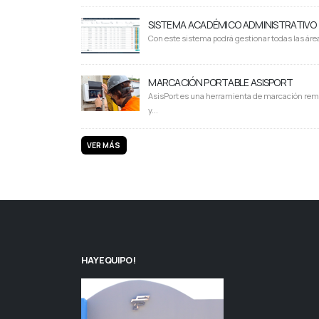
SISTEMA ACADÉMICO ADMINISTRATIVO
Con este sistema podrá gestionar todas las área
MARCACIÓN PORTABLE ASISPORT
AsisPort es una herramienta de marcación rem
y...
VER MÁS
HAY EQUIPO!