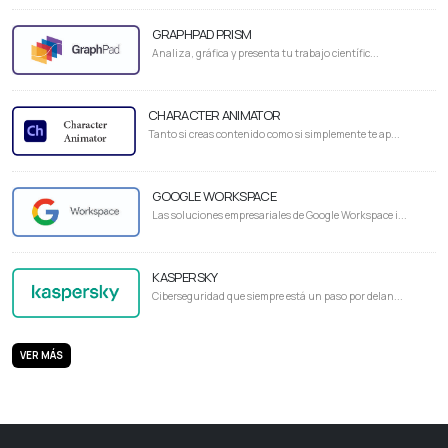
GRAPHPAD PRISM
Analiza, gráfica y presenta tu trabajo científic...
CHARACTER ANIMATOR
Tanto si creas contenido como si simplemente te ap...
GOOGLE WORKSPACE
Las soluciones empresariales de Google Workspace i...
KASPERSKY
Ciberseguridad que siempre está un paso por delan...
VER MÁS