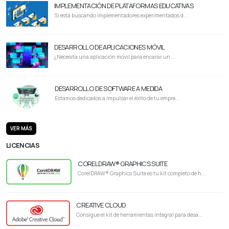
IMPLEMENTACIÓN DE PLATAFORMAS EDUCATIVAS
Si está buscando implementadores experimentados d...
DESARROLLO DE APLICACIONES MÓVIL
¿Necesita una aplicación móvil para encarar un ...
DESARROLLO DE SOFTWARE A MEDIDA
Estamos dedicados a impulsar el éxito de tu empre...
VER MÁS
LICENCIAS
CORELDRAW® GRAPHICS SUITE
CorelDRAW® Graphics Suite es tu kit completo de h...
CREATIVE CLOUD
Consigue el kit de herramientas integral para desa...