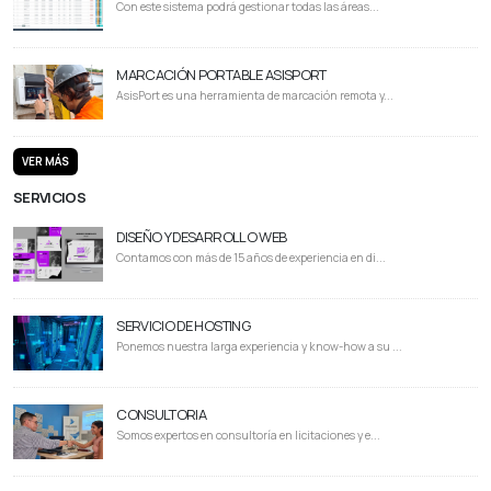
Con este sistema podrá gestionar todas las áreas...
MARCACIÓN PORTABLE ASISPORT
AsisPort es una herramienta de marcación remota y...
VER MÁS
SERVICIOS
DISEÑO Y DESARROLLO WEB
Contamos con más de 15 años de experiencia en di...
SERVICIO DE HOSTING
Ponemos nuestra larga experiencia y know-how a su ...
CONSULTORIA
Somos expertos en consultoría en licitaciones y e...