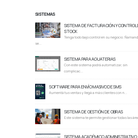
SISTEMAS
SISTEMA DE FACTURACIÓN Y CONTROL 
STOCK
Tenga todo bajo control en su negocio. Ñaman
se...
SISTEMA PARA AGUATERIAS
Con este sistema podrá automatizar, sin
complicac...
SOFTWARE PARA ENVÍO MASIVO DE SMS
Aumentá tus ventas y llegá a más clientes con n...
SISTEMA DE GESTIÓN DE OBRAS
Este sistema te permite gestionar todas las área
SISTEMA ACADÉMICO ADMINISTRATIVO