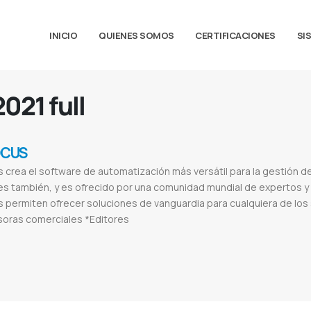
INICIO
QUIENES SOMOS
CERTIFICACIONES
SI
021 full
OCUS
 crea el software de automatización más versátil para la gestión de
s también, y es ofrecido por una comunidad mundial de expertos y 
 permiten ofrecer soluciones de vanguardia para cualquiera de los
soras comerciales *Editores
op pro crack
Pitstop pro 13 full crack
Pitstop para acrobat
Enfocus pitstop pro 2021 full
Pitstop pro descargar
Pitstop pro 