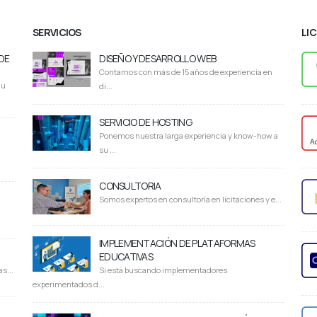
SERVICIOS
LI
DE
DISEÑO Y DESARROLLO WEB
Contamos con más de 15 años de experiencia en
du
di...
SERVICIO DE HOSTING
Ponemos nuestra larga experiencia y know-how a
su ...
CONSULTORIA
Somos expertos en consultoría en licitaciones y e...
IMPLEMENTACIÓN DE PLATAFORMAS
EDUCATIVAS
s...
Si está buscando implementadores
experimentados d...