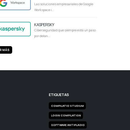
Las soluciones empresariales de Google
Workspace i...
KASPERSKY
Ciberseguridad que siempre está un paso
por delan...
R MÁS
ETIQUETAS
COMPILATIO STUDIUM
LOGIN COMPILATION
SOFTWARE ANTIPLAGIO