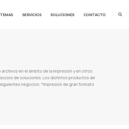
STEMAS
SERVICIOS
SOLUCIONES
CONTACTO
 archivos en el ámbito de la impresión y en otros
socios de soluciones. Los distintos productos de
 siguientes negocios: *Impresión de gran formato
mac
Pit stop pro
Enfocus pitstop pro 2022 full
Descargar enfocus paraguay