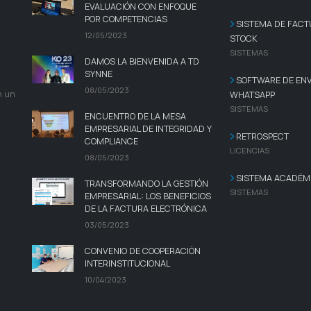
EVALUACIÓN CON ENFOQUE
POR COMPETENCIAS
SISTEMA DE FACT
12/05/2023
STOCK
SISTEMAS
DAMOS LA BIENVENIDA A TD
SYNNE
SOFTWARE DE ENV
08/05/2023
n un
WHATSAPP
SISTEMAS
ENCUENTRO DE LA MESA
EMPRESARIAL DE INTEGRIDAD Y
RETROSPECT
COMPLIANCE
LICENCIAS
08/05/2023
SISTEMA ACADÉMI
TRANSFORMANDO LA GESTIÓN
SISTEMAS
EMPRESARIAL: LOS BENEFICIOS
DE LA FACTURA ELECTRÓNICA
03/05/2023
CONVENIO DE COOPERACIÓN
INTERINSTITUCIONAL
10/04/2023