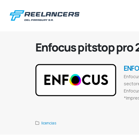
Enfocus pitstop pro 2
ENF
Enfocus
sectore
Enfocus
*Impre
Enfocus pitst
licencias