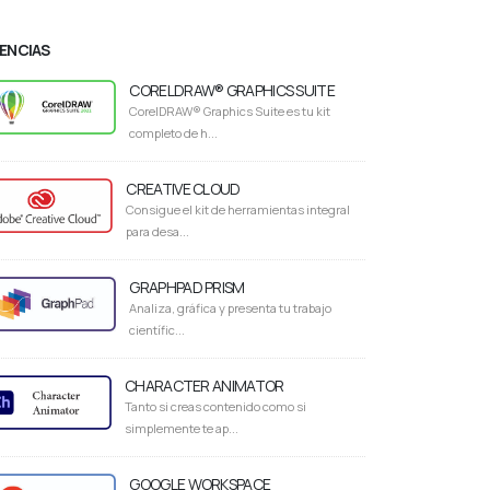
CENCIAS
CORELDRAW® GRAPHICS SUITE
CorelDRAW® Graphics Suite es tu kit
completo de h...
CREATIVE CLOUD
Consigue el kit de herramientas integral
para desa...
GRAPHPAD PRISM
Analiza, gráfica y presenta tu trabajo
científic...
CHARACTER ANIMATOR
Tanto si creas contenido como si
simplemente te ap...
GOOGLE WORKSPACE