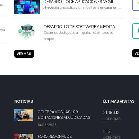
DESARROLLO DE APLICACIONES MÓVIL
s...
¿Necesita una aplicación móvil para encarar un ...
DESARROLLO DE SOFTWARE A MEDIDA
ota
Estamos dedicados a impulsar el éxito de tu
empre...
VE
VER MÁS
NOTICIAS
ÚLTIMAS VISITAS
CELEBRAMOS LAS 100
TRELLIX
LICITACIONES ADJUDICADAS
LICENCIAS
14/08/2023
F5
FORO REGIONAL DE
LICENCIAS