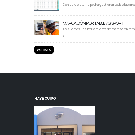
Con este sistema podrá gestionar todas las área
MARCACIÓN PORTABLE ASISPORT
AsisPort es una herramienta de marcación rem
y...
VER MÁS
HAY EQUIPO!