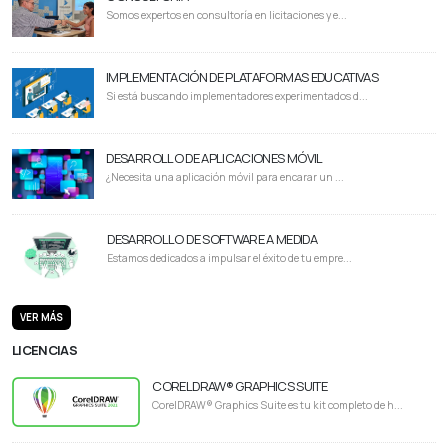
Somos expertos en consultoría en licitaciones y e...
IMPLEMENTACIÓN DE PLATAFORMAS EDUCATIVAS
Si está buscando implementadores experimentados d...
DESARROLLO DE APLICACIONES MÓVIL
¿Necesita una aplicación móvil para encarar un ...
DESARROLLO DE SOFTWARE A MEDIDA
Estamos dedicados a impulsar el éxito de tu empre...
VER MÁS
LICENCIAS
CORELDRAW® GRAPHICS SUITE
CorelDRAW® Graphics Suite es tu kit completo de h...