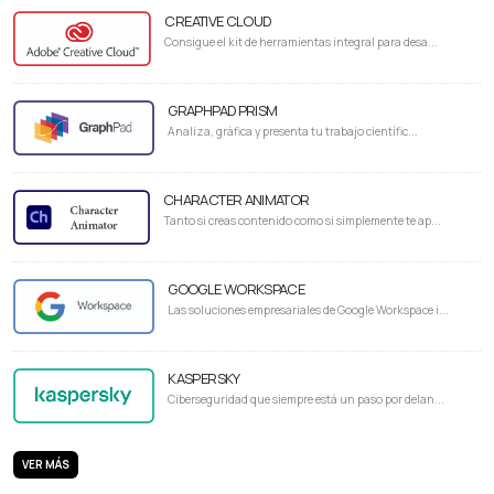
CREATIVE CLOUD
Consigue el kit de herramientas integral para desa...
GRAPHPAD PRISM
Analiza, gráfica y presenta tu trabajo científic...
CHARACTER ANIMATOR
Tanto si creas contenido como si simplemente te ap...
GOOGLE WORKSPACE
Las soluciones empresariales de Google Workspace i...
KASPERSKY
Ciberseguridad que siempre está un paso por delan...
VER MÁS