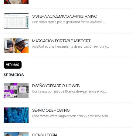
SISTEMA ACADÉMICO ADMINISTRATIVO
Con este sistema podrá gestionar todas las áreas...
MARCACIÓN PORTABLE ASISPORT
AsisPort es una herramienta de marcación remota y...
VER MÁS
SERVICIOS
DISEÑO Y DESARROLLO WEB
Contamos con más de 15 años de experiencia en di...
SERVICIO DE HOSTING
Ponemos nuestra larga experiencia y know-how a su ...
CONSULTORIA