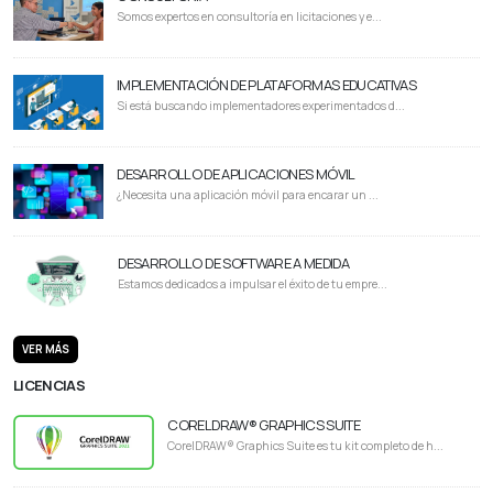
Somos expertos en consultoría en licitaciones y e...
IMPLEMENTACIÓN DE PLATAFORMAS EDUCATIVAS
Si está buscando implementadores experimentados d...
DESARROLLO DE APLICACIONES MÓVIL
¿Necesita una aplicación móvil para encarar un ...
DESARROLLO DE SOFTWARE A MEDIDA
Estamos dedicados a impulsar el éxito de tu empre...
VER MÁS
LICENCIAS
CORELDRAW® GRAPHICS SUITE
CorelDRAW® Graphics Suite es tu kit completo de h...