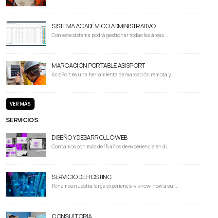
SISTEMA ACADÉMICO ADMINISTRATIVO
Con este sistema podrá gestionar todas las áreas...
MARCACIÓN PORTABLE ASISPORT
AsisPort es una herramienta de marcación remota y...
VER MÁS
SERVICIOS
DISEÑO Y DESARROLLO WEB
Contamos con más de 15 años de experiencia en di...
SERVICIO DE HOSTING
Ponemos nuestra larga experiencia y know-how a su ...
CONSULTORIA