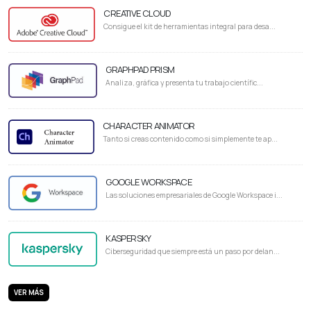
CREATIVE CLOUD
Consigue el kit de herramientas integral para desa...
GRAPHPAD PRISM
Analiza, gráfica y presenta tu trabajo científic...
CHARACTER ANIMATOR
Tanto si creas contenido como si simplemente te ap...
GOOGLE WORKSPACE
Las soluciones empresariales de Google Workspace i...
KASPERSKY
Ciberseguridad que siempre está un paso por delan...
VER MÁS