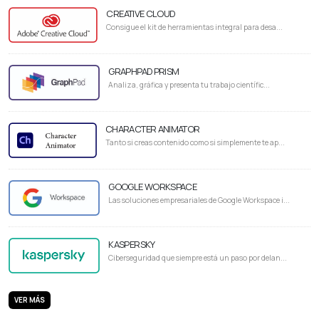
CREATIVE CLOUD
Consigue el kit de herramientas integral para desa...
GRAPHPAD PRISM
Analiza, gráfica y presenta tu trabajo científic...
CHARACTER ANIMATOR
Tanto si creas contenido como si simplemente te ap...
GOOGLE WORKSPACE
Las soluciones empresariales de Google Workspace i...
KASPERSKY
Ciberseguridad que siempre está un paso por delan...
VER MÁS