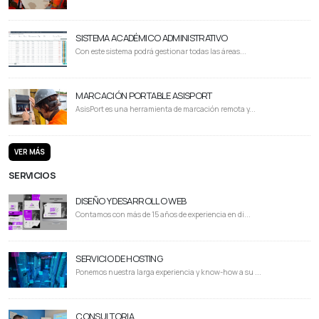
SISTEMA ACADÉMICO ADMINISTRATIVO
Con este sistema podrá gestionar todas las áreas...
MARCACIÓN PORTABLE ASISPORT
AsisPort es una herramienta de marcación remota y...
VER MÁS
SERVICIOS
DISEÑO Y DESARROLLO WEB
Contamos con más de 15 años de experiencia en di...
SERVICIO DE HOSTING
Ponemos nuestra larga experiencia y know-how a su ...
CONSULTORIA