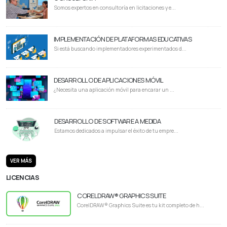
Somos expertos en consultoría en licitaciones y e...
IMPLEMENTACIÓN DE PLATAFORMAS EDUCATIVAS
Si está buscando implementadores experimentados d...
DESARROLLO DE APLICACIONES MÓVIL
¿Necesita una aplicación móvil para encarar un ...
DESARROLLO DE SOFTWARE A MEDIDA
Estamos dedicados a impulsar el éxito de tu empre...
VER MÁS
LICENCIAS
CORELDRAW® GRAPHICS SUITE
CorelDRAW® Graphics Suite es tu kit completo de h...