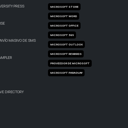
VERSITY PRESS
MICROSOFT STORE
MICROSOFT WORD
ISE
MICROSOFT OFFICE
MICROSOFT 365
NVÍO MASIVO DE SMS
MICROSOFT OUTLOOK
MICROSOFT REWARDS
AMPLER
PROVEEDOR DE MICROSOFT
MICROSOFT PARAGUAY
VE DIRECTORY