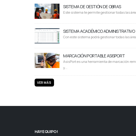
SISTEMA DE GESTIÓN DE OBRAS
Este sistema te permite gestionar todas las área
SISTEMA ACADÉMICO ADMINISTRATIVO
Con este sistema podrá gestionar todas las área
MARCACIÓN PORTABLE ASISPORT
AsisPort es una herramienta de marcación rem
y...
VER MÁS
HAY EQUIPO!