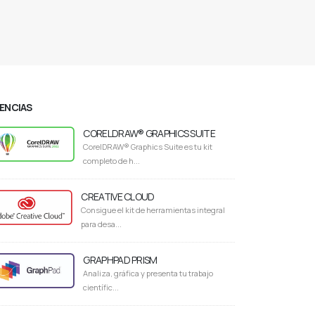
CENCIAS
CORELDRAW® GRAPHICS SUITE
CorelDRAW® Graphics Suite es tu kit
completo de h...
CREATIVE CLOUD
Consigue el kit de herramientas integral
para desa...
GRAPHPAD PRISM
Analiza, gráfica y presenta tu trabajo
científic...