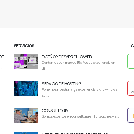
SERVICIOS
LI
DE
DISEÑO Y DESARROLLO WEB
Contamos con más de 15 años de experiencia en
du
di...
SERVICIO DE HOSTING
Ponemos nuestra larga experiencia y know-how a
su ...
CONSULTORIA
Somos expertos en consultoría en licitaciones y e...