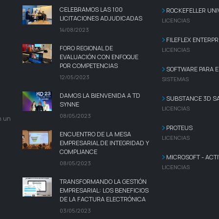
CELEBRAMOS LAS 100
ROCKEFELLER UNI
LICITACIONES ADJUDICADAS
LICENCIAS
14/08/2023
FILEFLEX ENTERPR
FORO REGIONAL DE
LICENCIAS
EVALUACIÓN CON ENFOQUE
POR COMPETENCIAS
SOFTWARE PARA E
12/05/2023
SISTEMAS
DAMOS LA BIENVENIDA A TD
SUBSTANCE 3D S
SYNNE
LICENCIAS
08/05/2023
n un
PROTEUS
ENCUENTRO DE LA MESA
LICENCIAS
EMPRESARIAL DE INTEGRIDAD Y
COMPLIANCE
MICROSOFT - ACTI
08/05/2023
LICENCIAS
TRANSFORMANDO LA GESTIÓN
EMPRESARIAL: LOS BENEFICIOS
DE LA FACTURA ELECTRÓNICA
03/05/2023