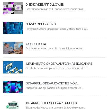
DISEÑO Y DESARROLLO WEB
Contamos con más de 15 años de experiencia en di...
SERVICIO DE HOSTING
Ponemos nuestra larga experiencia y know-how a su ...
CONSULTORIA
Somos expertos en consultoría en licitaciones y e...
IMPLEMENTACIÓN DE PLATAFORMAS EDUCATIVAS
Si está buscando implementadores experimentados d...
DESARROLLO DE APLICACIONES MÓVIL
¿Necesita una aplicación móvil para encarar un ...
DESARROLLO DE SOFTWARE A MEDIDA
Estamos dedicados a impulsar el éxito de tu empre...