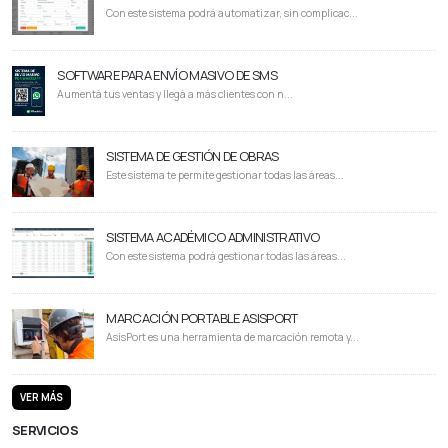
Con este sistema podrá automatizar, sin complicac...
SOFTWARE PARA ENVÍO MASIVO DE SMS
Aumentá tus ventas y llegá a más clientes con n...
SISTEMA DE GESTIÓN DE OBRAS
Este sistema te permite gestionar todas las áreas...
SISTEMA ACADÉMICO ADMINISTRATIVO
Con este sistema podrá gestionar todas las áreas...
MARCACIÓN PORTABLE ASISPORT
AsisPort es una herramienta de marcación remota y...
VER MÁS
SERVICIOS