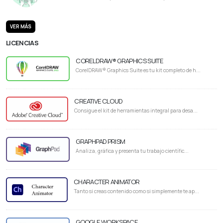
VER MÁS
LICENCIAS
CORELDRAW® GRAPHICS SUITE
CorelDRAW® Graphics Suite es tu kit completo de h...
CREATIVE CLOUD
Consigue el kit de herramientas integral para desa...
GRAPHPAD PRISM
Analiza, gráfica y presenta tu trabajo científic...
CHARACTER ANIMATOR
Tanto si creas contenido como si simplemente te ap...
GOOGLE WORKSPACE