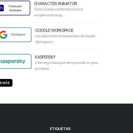
CHARACTER ANIMATOR
Tanto si creas contenido como si
simplemente te ap...
GOOGLE WORKSPACE
Las soluciones empresariales de Google
Workspace i...
KASPERSKY
Ciberseguridad que siempre está un paso
por delan...
R MÁS
ETIQUETAS