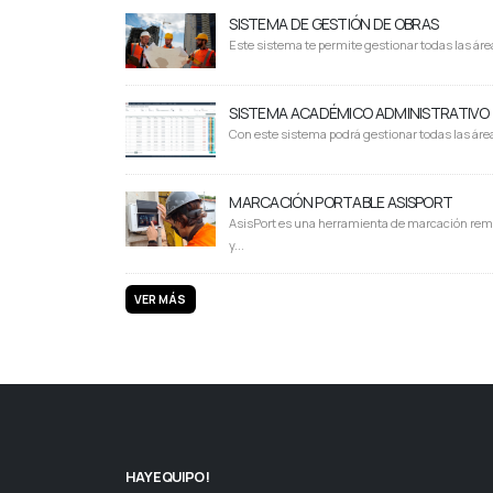
SISTEMA DE GESTIÓN DE OBRAS
Este sistema te permite gestionar todas las área
SISTEMA ACADÉMICO ADMINISTRATIVO
Con este sistema podrá gestionar todas las área
MARCACIÓN PORTABLE ASISPORT
AsisPort es una herramienta de marcación rem
y...
VER MÁS
HAY EQUIPO!