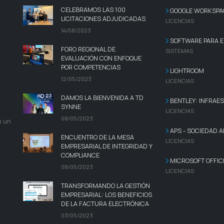
CELEBRAMOS LAS 100
GOOGLE WORKSPA
LICITACIONES ADJUDICADAS
LICENCIAS
14/08/2023
SOFTWARE PARA E
FORO REGIONAL DE
SISTEMAS
EVALUACIÓN CON ENFOQUE
POR COMPETENCIAS
LIGHTROOM
12/05/2023
LICENCIAS
DAMOS LA BIENVENIDA A TD
BENTLEY: INFRAE
SYNNE
LICENCIAS
08/05/2023
n un
APS - SOCIEDAD A
ENCUENTRO DE LA MESA
LICENCIAS
EMPRESARIAL DE INTEGRIDAD Y
COMPLIANCE
MICROSOFT OFFIC
08/05/2023
LICENCIAS
TRANSFORMANDO LA GESTIÓN
EMPRESARIAL: LOS BENEFICIOS
DE LA FACTURA ELECTRÓNICA
03/05/2023