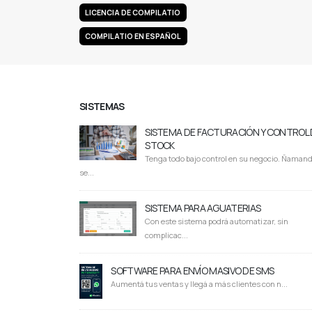
LICENCIA DE COMPILATIO
COMPILATIO EN ESPAÑOL
SISTEMAS
SISTEMA DE FACTURACIÓN Y CONTROL 
STOCK
Tenga todo bajo control en su negocio. Ñaman
se...
SISTEMA PARA AGUATERIAS
Con este sistema podrá automatizar, sin
complicac...
SOFTWARE PARA ENVÍO MASIVO DE SMS
Aumentá tus ventas y llegá a más clientes con n...