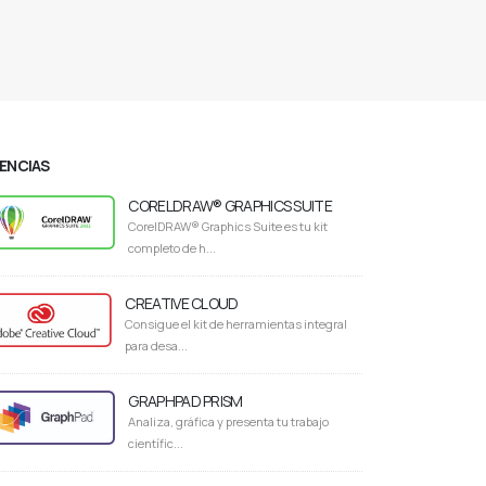
CENCIAS
CORELDRAW® GRAPHICS SUITE
CorelDRAW® Graphics Suite es tu kit
completo de h...
CREATIVE CLOUD
Consigue el kit de herramientas integral
para desa...
GRAPHPAD PRISM
Analiza, gráfica y presenta tu trabajo
científic...