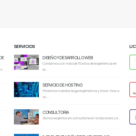
SERVICIOS
LI
DE
DISEÑO Y DESARROLLO WEB
Contamos con más de 15 años de experiencia en
du
di...
SERVICIO DE HOSTING
Ponemos nuestra larga experiencia y know-how a
su ...
CONSULTORIA
Somos expertos en consultoría en licitaciones y e...