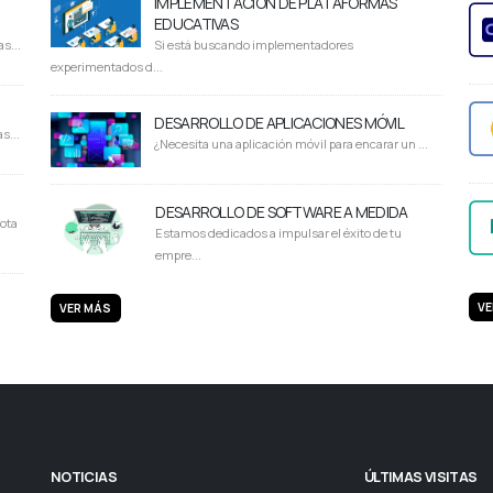
IMPLEMENTACIÓN DE PLATAFORMAS
EDUCATIVAS
s...
Si está buscando implementadores
experimentados d...
DESARROLLO DE APLICACIONES MÓVIL
s...
¿Necesita una aplicación móvil para encarar un ...
DESARROLLO DE SOFTWARE A MEDIDA
ota
Estamos dedicados a impulsar el éxito de tu
empre...
VE
VER MÁS
NOTICIAS
ÚLTIMAS VISITAS